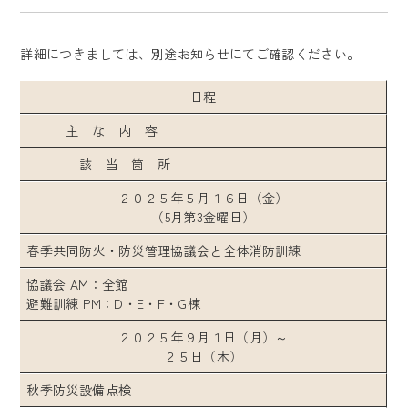
詳細につきましては、別途お知らせにてご確認ください。
日程
主 な 内 容
該 当 箇 所
２０２５年５月１６日（金）
（5月第3金曜日）
春季共同防火・防災管理協議会と全体消防訓練
協議会 AM：全館
避難訓練 PM：D・E・F・G棟
２０２５年９月１日（月）～
２５日（木）
秋季防災設備点検