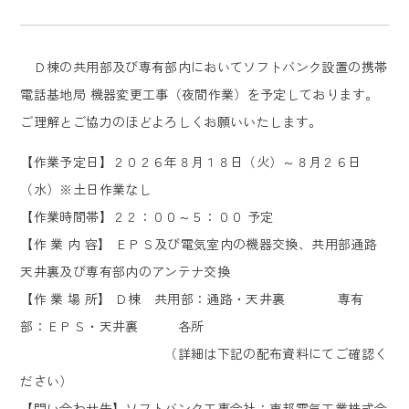
Ｄ棟の共用部及び専有部内においてソフトバンク設置の携帯
電話基地局 機器変更工事（夜間作業）を予定しております。
ご理解とご協力のほどよろしくお願いいたします。
【作業予定日】２０２６年８月１８日（火）～８月２６日
（水）※土日作業なし
【作業時間帯】２２：００～５：００ 予定
【作 業 内 容】 ＥＰＳ及び電気室内の機器交換、共用部通路
天井裏及び専有部内のアンテナ交換
【作 業 場 所】 Ｄ棟 共用部：通路・天井裏 専有
部：ＥＰＳ・天井裏 各所
（詳細は下記の配布資料にてご確認く
ださい）
【問い合わせ先】ソフトバンク工事会社：東邦電気工業株式会