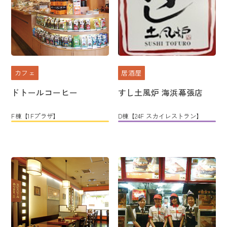
カフェ
居酒屋
ドトールコーヒー
すし土風炉 海浜幕張店
F棟【1Fプラザ】
D棟【24F スカイレストラン】