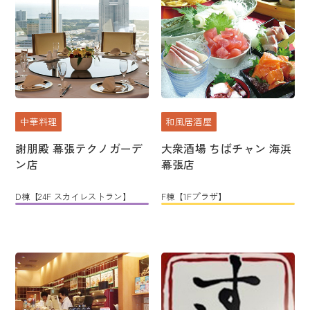
中華料理
和風居酒屋
謝朋殿 幕張テクノガーデ
大衆酒場 ちばチャン 海浜
ン店
幕張店
D棟【24F スカイレストラン】
F棟【1Fプラザ】