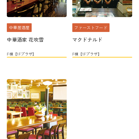
中華居酒屋
ファーストフード
中華酒家 花吹雪
マクドナルド
F棟【1Fプラザ】
F棟【1Fプラザ】