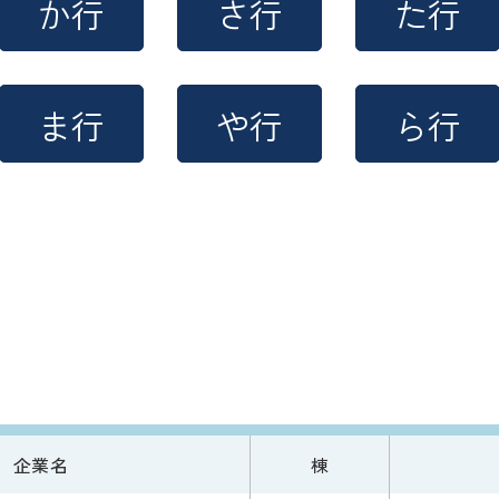
か行
さ行
た行
ま行
や行
ら行
企業名
棟