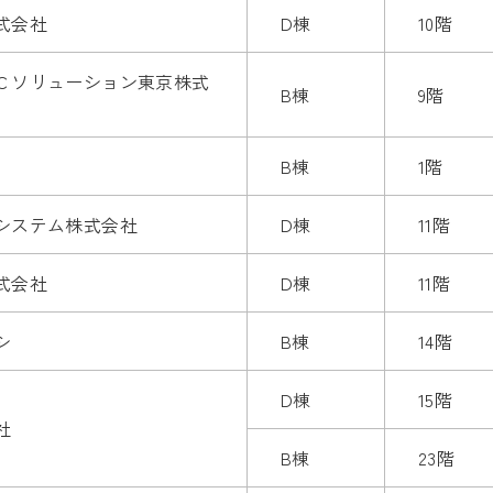
式会社
D棟
10階
Ｃソリューション東京株式
B棟
9階
B棟
1階
システム株式会社
D棟
11階
式会社
D棟
11階
シ
B棟
14階
D棟
15階
社
B棟
23階