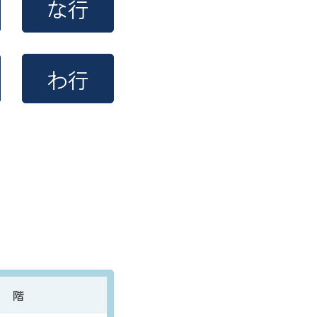
な行
わ行
階