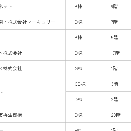
ネット
B棟
9階
園・株式会社マーキュリー
D棟
7階
B棟
5階
ト株式会社
D棟
17階
ス株式会社
G棟
1階
CB棟
3階
ル
D棟
2階
市再生機構
D棟
20階
ー
F棟
1階