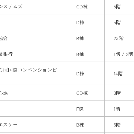
システムズ
CD棟
5階
D棟
5階
協会
B棟
23階
業銀行
B棟
1階 / 2階
ちば国際コンベンションビ
D棟
14階
心課
CD棟
3階
F棟
1階
エスケー
B棟
6階