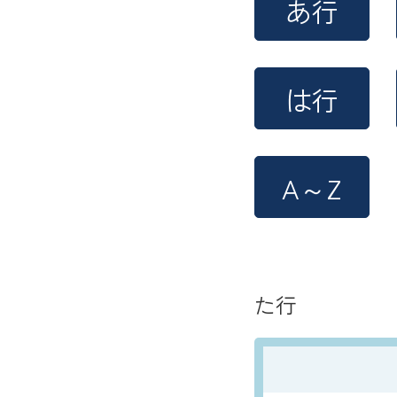
あ行
は行
A～Z
た行