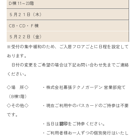
D棟 11～23階
５月２１日（木）
CB・CD・Ｆ棟
５月２２日（金）
※受付の集中緩和のため、ご入居フロアごとに日程を設定して
おります。
日付の変更をご希望の場合は下記お問い合わせ先までご連絡
ください。
◇場 所◇ ・株式会社幕張テクノガーデン 営業部宛て
（B棟1階）
◇その他◇ ・現在ご利用中のパスカードのご持参は不要
です。
・当日は
認印
をご持参ください。
・ご利用者様お一人ずつの個別発行はいたし